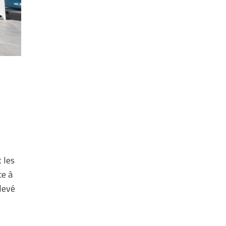
 les
ce à
élevé